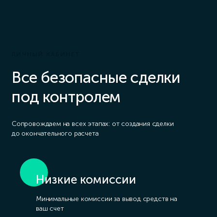
ЛИЧНЫЙ КАБИНЕТ
Все безопасные сделки
под контролем
Сопровождаем на всех этапах: от создания сделки
до окончательного расчета
Низкие комиссии
Быстрая регистрация
Защита от мошенников
Минимальные комиссии за вывод средств на
Для начала работы с сервисом нужно всего
Если перевод покажется подозрительным
ваш счет
лишь принять оферту Pikassa
или условия сделки не будут соблюдать, мы